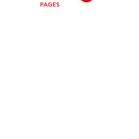
PAGES
Home
About Us
Product
News
Careers
Global Designers
CONTACT
Android App
IOS App
Shop
FAQs
Tutorials
Primo Wiki
SUPPORT
+1 (833) 733-9053
support@redwolf.io
Lehi, Utah 84043