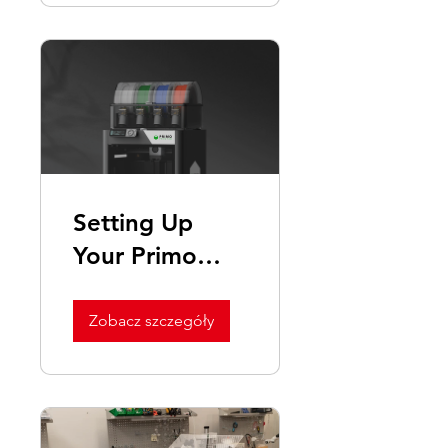
Setting Up
Your Primo
Print3D
Machine
Zobacz szczegóły