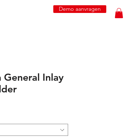
Demo aanvragen
 General Inlay
lder