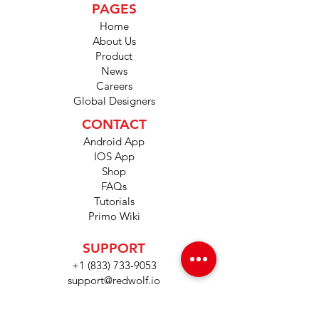
PAGES
Home
About Us
Product
News
Careers
Global Designers
CONTACT
Android App
IOS App
Shop
FAQs
Tutorials
Primo Wiki
SUPPORT
+1 (833) 733-9053
support@redwolf.io
Lehi, Utah 84043